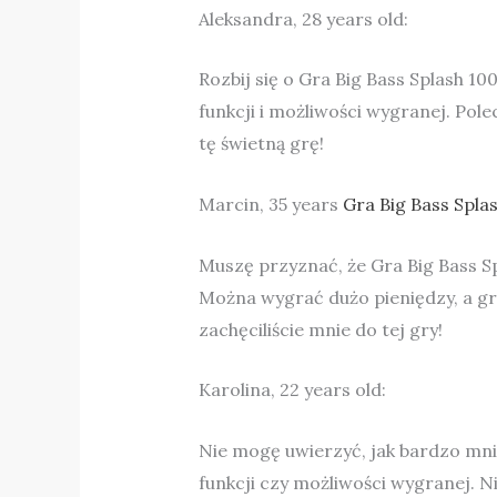
Aleksandra, 28 years old:
Rozbij się o Gra Big Bass Splash 1
funkcji i możliwości wygranej. Pol
tę świetną grę!
Marcin, 35 years
Gra Big Bass Spla
Muszę przyznać, że Gra Big Bass S
Można wygrać dużo pieniędzy, a gra
zachęciliście mnie do tej gry!
Karolina, 22 years old:
Nie mogę uwierzyć, jak bardzo mnie
funkcji czy możliwości wygranej. 