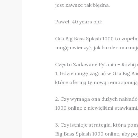
jest zawsze tak błędna.
Paweł, 40 years old:
Gra Big Bass Splash 1000 to zupełni
mogę uwierzyć, jak bardzo marnuje
Często Zadawane Pytania – Rozbij s
1. Gdzie mogę zagrać w Gra Big Bas
które oferują tę nową i emocjonują
2. Czy wymaga ona dużych nakładów
1000 online z niewielkimi stawkami
3. Czy istnieje strategia, która p
Big Bass Splash 1000 online, aby p