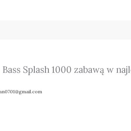
ig Bass Splash 1000 zabawą w naj
gan0701@gmail.com