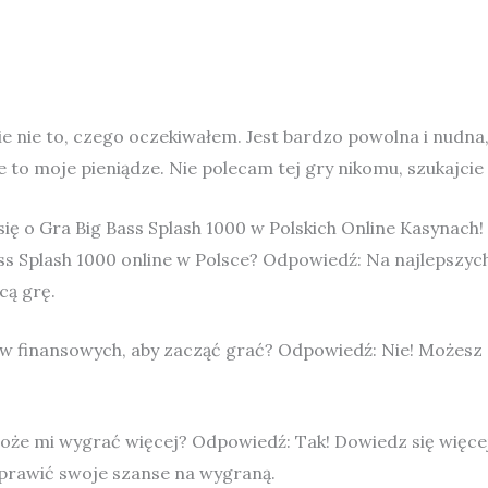
e nie to, czego oczekiwałem. Jest bardzo powolna i nudna, 
 to moje pieniądze. Nie polecam tej gry nikomu, szukajcie
ię o Gra Big Bass Splash 1000 w Polskich Online Kasynach!
s Splash 1000 online w Polsce? Odpowiedź: Na najlepszych
cą grę.
 finansowych, aby zacząć grać? Odpowiedź: Nie! Możesz 
.
omoże mi wygrać więcej? Odpowiedź: Tak! Dowiedz się więcej
oprawić swoje szanse na wygraną.