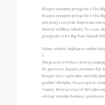
Rozpoczynajmy przygody z Gra Big
Rozpoczynajmy przygody z Gra Big B
intratnej rozrywki. Zapewnia ona n
świecie wielkiej zabawy. To czas, a
przygody z Gra Big Bass Splash 100
Gdzie znaleźć najlepsze online kasy
1
Dla graczy w Polsce, którzy szukaj
Po pierwsze, kasyno powinno być 
bezpieczne i opłacalne metody płat
grafiki i dźwięku. Na szczęście, is
Casino, Betway oraz LV Bet jako na
oferuje wysokie bonusy i promocje,