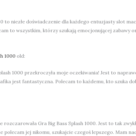
000 to niezłe doświadczenie dla każdego entuzjasty slot ma
ecam to wszystkim, którzy szukają emocjonującej zabawy onl
sh 1000
old:
plash 1000 przekroczyła moje oczekiwania! Jest to napraw
fika jest fantastyczna. Polecam to każdemu, kto szuka dob
 rozczarowała Gra Big Bass Splash 1000. Jest to tak zwyk
Nie polecam jej nikomu, szukajcie czegoś lepszego. Mam na